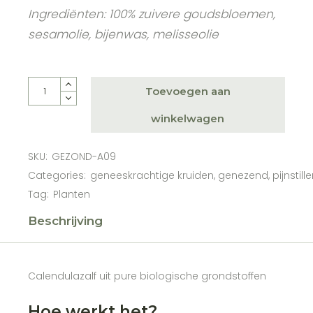
Ingrediënten: 100% zuivere goudsbloemen,
sesamolie, bijenwas, melisseolie
Calendulazalf 50 ml quantity
Toevoegen aan
winkelwagen
SKU:
GEZOND-A09
Categories:
geneeskrachtige kruiden
,
genezend
,
pijnstill
Tag:
Planten
Beschrijving
Calendulazalf uit pure biologische grondstoffen
Hoe werkt het?