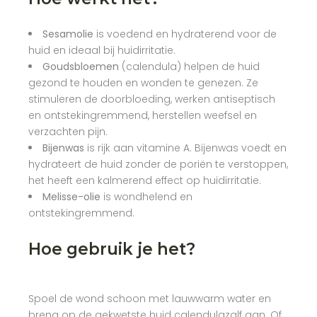
Sesamolie
is voedend en hydraterend voor de
huid en ideaal bij huidirritatie.
Goudsbloemen
(calendula) helpen de huid
gezond te houden en wonden te genezen. Ze
stimuleren de doorbloeding, werken antiseptisch
en ontstekingremmend, herstellen weefsel en
verzachten pijn.
Bijenwas
is rijk aan vitamine A. Bijenwas voedt en
hydrateert de huid zonder de poriën te verstoppen,
het heeft een kalmerend effect op huidirritatie.
Melisse-olie
is wondhelend en
ontstekingremmend.
Hoe gebruik je het?
Spoel de wond schoon met lauwwarm water en
breng op de gekwetste huid calendulazalf aan. Of