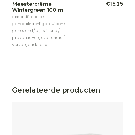
€
15,25
Meestercrême
Wintergreen 100 ml
essentiële olie
geneeskrachtige kruiden
genezend
pijnstillend
preventieve gezondheid
verzorgende olie
Gerelateerde producten