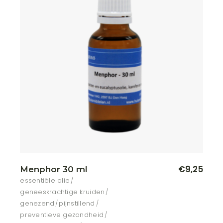
€
9,25
Menphor 30 ml
essentiële olie
geneeskrachtige kruiden
genezend
pijnstillend
preventieve gezondheid