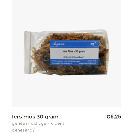
€
6,25
Iers mos 30 gram
geneeskrachtige kruiden
genezend