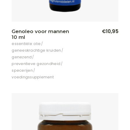
€
10,95
Genoleo voor mannen
10 ml
essentiële olie
geneeskrachtige kruiden
genezend
preventieve gezondheid
specerijen
voedingssupplement