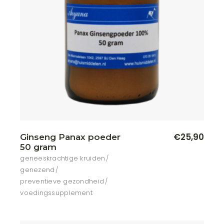
€
25,90
Ginseng Panax poeder
50 gram
geneeskrachtige kruiden
genezend
preventieve gezondheid
voedingssupplement