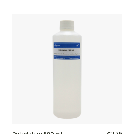
€
11,75
Petrolatum 500 ml