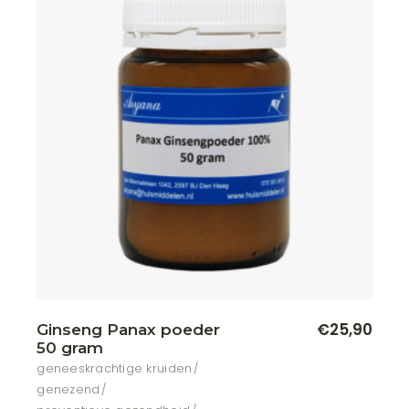
€
25,90
Ginseng Panax poeder
50 gram
geneeskrachtige kruiden
genezend