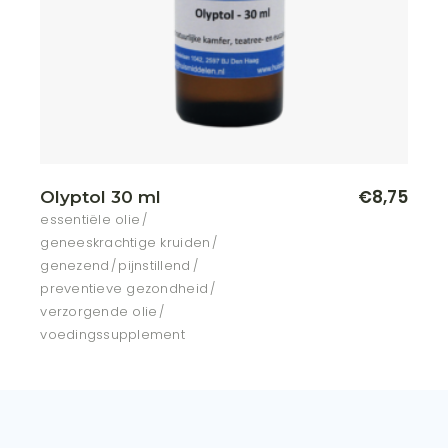
€
8,75
Olyptol 30 ml
essentiële olie
geneeskrachtige kruiden
genezend
pijnstillend
preventieve gezondheid
verzorgende olie
voedingssupplement