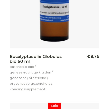
€
9,75
Eucalyptusolie Globulus
bio 50 ml
essentiële olie
geneeskrachtige kruiden
genezend
pijnstillend
preventieve gezondheid
voedingssupplement
Sold